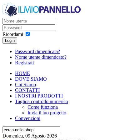
Ricordami
Login
Password dimenticata?
Nome utente dimenticato?
Registrati
HOME
DOVE SIAMO
Chi Siamo
CONTATTI
I NOSTRI PRODOTTI
Taglio
a controllo numerico
Come funziona
Invia il tuo progetto
Convenzioni
Domenica, 09 Agosto 2026