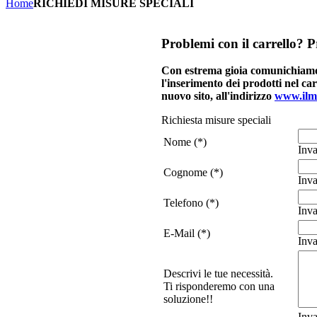
Home
RICHIEDI MISURE SPECIALI
Problemi
con il carrello? P
Con estrema gioia comunichiamo ai
l'inserimento dei prodotti nel ca
nuovo sito, all'indirizzo
www.ilm
Richiesta misure speciali
Nome (*)
Inva
Cognome (*)
Inva
Telefono (*)
Inva
E-Mail (*)
Inva
Descrivi le tue necessità.
Ti risponderemo con una
soluzione!!
Inva