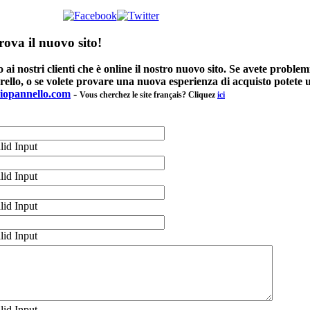
rova il nuovo sito!
 nostri clienti che è online il nostro nuovo sito. Se avete problem
rrello, o se volete provare una nuova esperienza di acquisto potete u
iopannello.com
-
Vous cherchez le site français? Cliquez
ici
lid Input
lid Input
lid Input
lid Input
lid Input