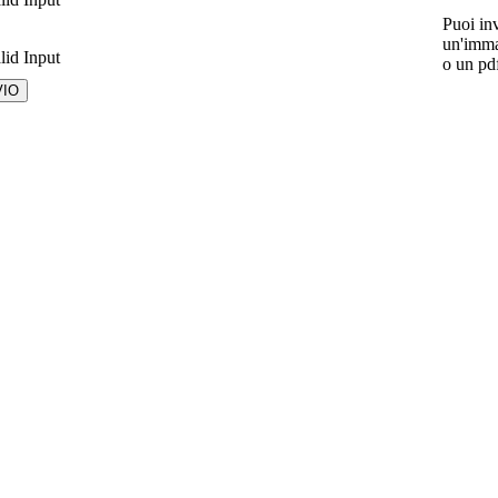
Puoi in
un'imma
lid Input
o un pd