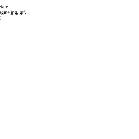
viare
gine jpg, gif,
f