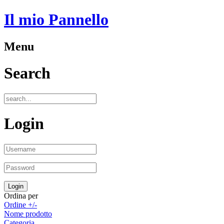
Il mio Pannello
Menu
Search
Login
Ordina per
Ordine +/-
Nome prodotto
Categoria