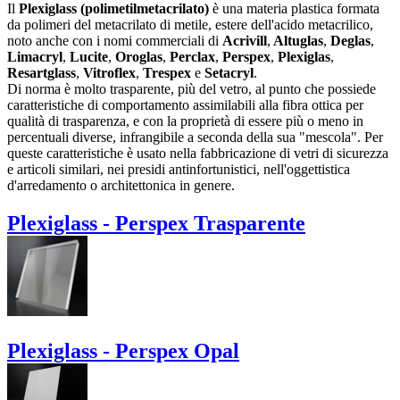
Il
Plexiglass
(polimetilmetacrilato)
è una materia plastica formata
da polimeri del metacrilato di metile, estere dell'acido metacrilico,
noto anche con i nomi commerciali di
Acrivill
,
Altuglas
,
Deglas
,
Limacryl
,
Lucite
,
Oroglas
,
Perclax
,
Perspex
,
Plexiglas
,
Resartglass
,
Vitroflex
,
Trespex
e
Setacryl
.
Di norma è molto trasparente, più del vetro, al punto che possiede
caratteristiche di comportamento assimilabili alla fibra ottica per
qualità di trasparenza, e con la proprietà di essere più o meno in
percentuali diverse, infrangibile a seconda della sua "mescola". Per
queste caratteristiche è usato nella fabbricazione di vetri di sicurezza
e articoli similari, nei presidi antinfortunistici, nell'oggettistica
d'arredamento o architettonica in genere.
Plexiglass - Perspex Trasparente
Plexiglass - Perspex Opal