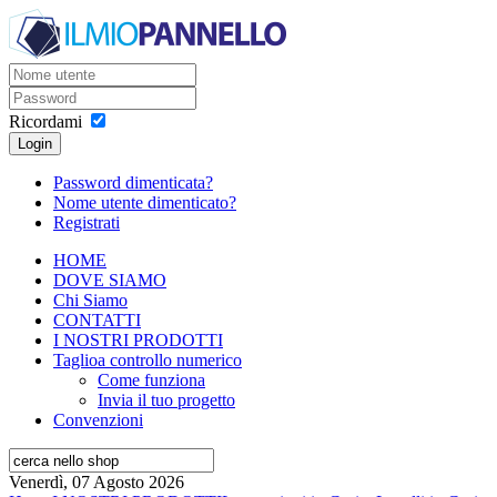
Ricordami
Login
Password dimenticata?
Nome utente dimenticato?
Registrati
HOME
DOVE SIAMO
Chi Siamo
CONTATTI
I NOSTRI PRODOTTI
Taglio
a controllo numerico
Come funziona
Invia il tuo progetto
Convenzioni
Venerdì, 07 Agosto 2026