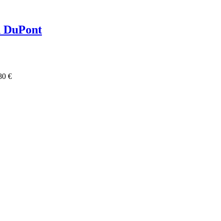
n DuPont
80 €