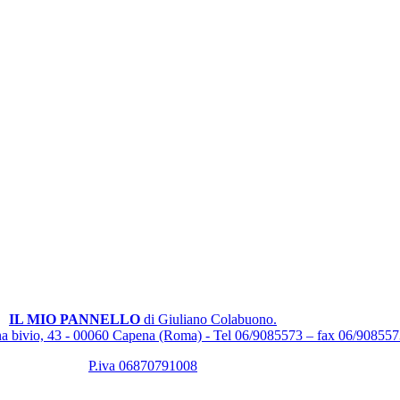
IL MIO PANNELLO
di Giuliano Colabuono.
ena bivio, 43 - 00060 Capena (Roma) - Tel 06/9085573 – fax 06/90855
P.iva 06870791008