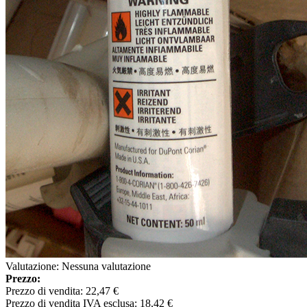
Valutazione: Nessuna valutazione
Prezzo:
Prezzo di vendita:
22,47 €
Prezzo di vendita IVA esclusa:
18,42 €